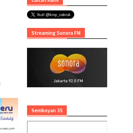
Streaming Sonora FM
t
Semboyan 35