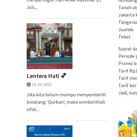
Juli,...
Tanah a
Jakarta 
Tangera
Juanda
Tebet
Syarat d
Periode 
Promo be
Tarif Rp
Lentera Hati 💕
Tarif me
10 Jul 2022
Tarif be
Jadi, tu
Jika kita belum mampu menyembelih
binatang 'Qurban', maka sembelihlah
sifat...