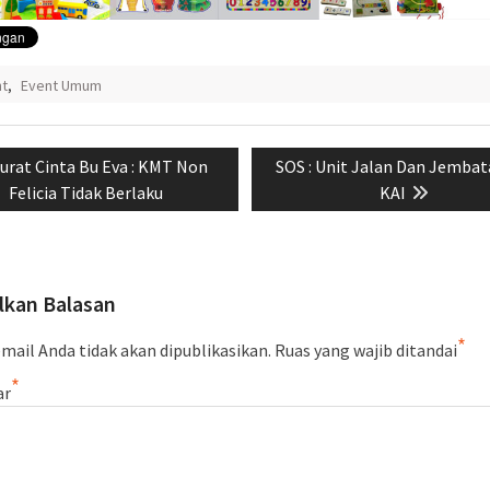
nt
,
Event Umum
si
revious
Next
urat Cinta Bu Eva : KMT Non
SOS : Unit Jalan Dan Jembat
ost:
post:
Felicia Tidak Berlaku
KAI
lkan Balasan
*
mail Anda tidak akan dipublikasikan.
Ruas yang wajib ditandai
*
ar