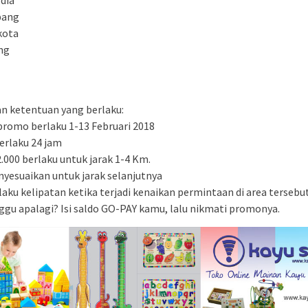
bang
kota
ng
an ketentuan yang berlaku:
promo berlaku 1-13 Februari 2018
rlaku 24 jam
2.000 berlaku untuk jarak 1-4 Km.
nyesuaikan untuk jarak selanjutnya
rlaku kelipatan ketika terjadi kenaikan permintaan di area tersebu
nggu apalagi? Isi saldo GO-PAY kamu, lalu nikmati promonya.