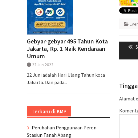
Eve
Naviga
Gebyar-gebyar 495 Tahun Kota
P
S
Jakarta, Rp. 1 Naik Kendaraan
pos
p
Umum
22 Jun 2022
22 Juni adalah Hari Ulang Tahun kota
Jakarta. Dan pada...
Tingga
Alamat e
Koment
Terbaru di KMP
Perubahan Penggunaan Peron
Stasiun Tanah Abang