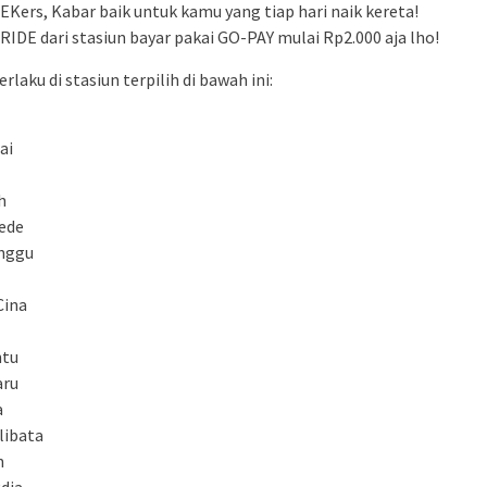
EKers, Kabar baik untuk kamu yang tiap hari naik kereta!
RIDE dari stasiun bayar pakai GO-PAY mulai Rp2.000 aja lho!
laku di stasiun terpilih di bawah ini:
ai
h
ede
inggu
Cina
tu
aru
a
libata
n
dia