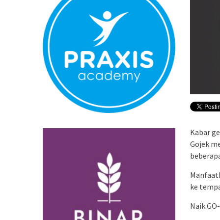
Normal
Pembatalan s
Bandara YIA 
Kabar ge
Gojek me
beberapa
Manfaatk
ke tempa
Naik GO-