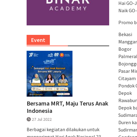
Hai GO-J
Naik GO-
Promo ber
Bekasi
Event
Manggar
Bogor
Palmera
Bojongg
Pasar M
Citayam
Pondok 
Depok
Rawabun
Bersama MRT, Maju Terus Anak
Depok b
Indonesia
Sudimar
27 Jul 2022
Duren ka
Berbagai kegiatan dilakukan untuk
Sudirma
menperingat Hari Anak Nasional 23
Gondang