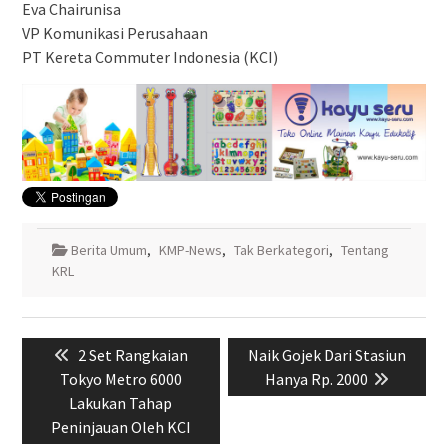
Eva Chairunisa
VP Komunikasi Perusahaan
PT Kereta Commuter Indonesia (KCI)
Berita Umum
,
KMP-News
,
Tak Berkategori
,
Tentang
KRL
Navigasi
Previous
Next
2 Set Rangkaian
Naik Gojek Dari Stasiun
pos
post:
post:
Tokyo Metro 6000
Hanya Rp. 2000
Lakukan Tahap
Peninjauan Oleh KCI