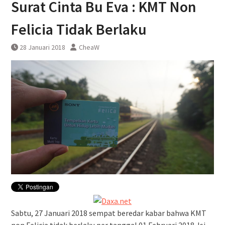
Surat Cinta Bu Eva : KMT Non
Pembatalan sementara
perjalanan KA Bandara YIA
Felicia Tidak Berlaku
Yogyakarta
28 Januari 2018
CheaW
Sabtu, 27 Januari 2018 sempat beredar kabar bahwa KMT