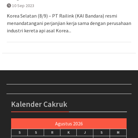
10 Sep 2023
Korea Selatan (8/9) – PT Railink (KAI Bandara) resmi
menandatangani perjanjian kerja sama dengan perusahaan
industri kereta api asal Korea...
Kalender Cakruk
Agustus 2026
S
S
R
K
J
S
M