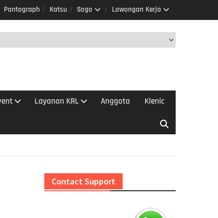
Pantograph
Katsu
Sogo
Lowongan Kerja
vent
Layanan KRL
Anggota
Klenic
Contact Support