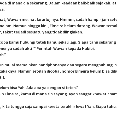
 Ada di mana dia sekarang. Dalam keadaan baik-baik sajakah, a
ya.
aat, Wawan melihat ke arlojinya. Hmmm, sudah hampir jam se
 malam. Namun hingga kini, Elmeira belum datang. Wawan sema
, takut terjadi sesuatu yang tidak diinginkan.
oba kamu hubungi teteh kamu sekali lagi. Siapa tahu sekarang
enya sudah aktif.” Perintah Wawan kepada Habibi.
ah.”
pun mulai memainkan handphonenya dan segera menghubungi 
kakaknya. Namun setelah dicoba, nomor Elmeira belum bisa dih
if.
elum bisa Yah. Ada apa ya dengan si teteh.”
n Elmeira, kamu di mana sih sayang. Ayah sangat khawatir s
, kita tunggu saja sampai kereta terakhir lewat Yah. Siapa tahu 