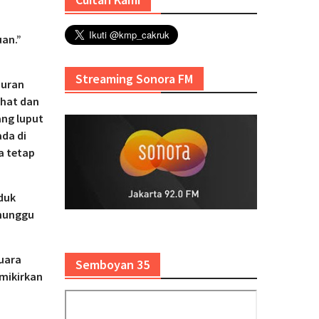
uan.”
Streaming Sonora FM
buran
ihat dan
ang luput
ada di
a tetap
duk
enunggu
uara
Semboyan 35
mikirkan