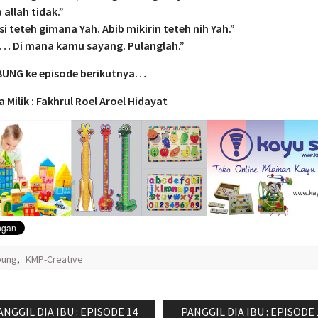
a allah tidak.”
i teteh gimana Yah. Abib mikirin teteh nih Yah.”
a… Di mana kamu sayang. Pulanglah.”
UNG ke episode berikutnya…
 Milik : Fakhrul Roel Aroel Hidayat
bung
,
KMP-Creative
si
revious
Next
ANGGIL DIA IBU : EPISODE 14
PANGGIL DIA IBU : EPISODE 