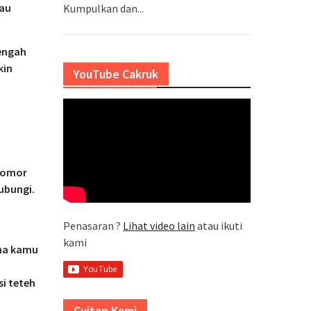
tau
Kumpulkan dan...
tengah
kin
YouTube Cakruk
nomor
ubungi.
Penasaran ?
Lihat video lain
atau ikuti
kami
ama kamu
si teteh
Cuitan Kami