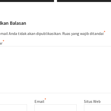
ost:
post:
lkan Balasan
*
mail Anda tidak akan dipublikasikan.
Ruas yang wajib ditandai
*
ar
*
Email
Situs Web