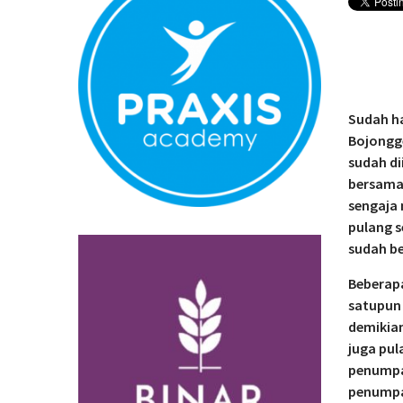
Proses Evakua
Perka Kampu
Terganggu Ak
Sudah h
Bojongge
sudah di
bersama
sengaja 
pulang s
sudah be
Beberap
satupun 
demikian
juga pul
penumpa
penumpan