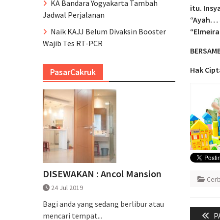
KA Bandara Yogyakarta Tambah
itu. Insy
Jadwal Perjalanan
“Ayah… s
Naik KAJJ Belum Divaksin Booster
“Elmeir
Wajib Tes RT-PCR
BERSAMB
Hak Cipta
PasarCakruk
DISEWAKAN : Ancol Mansion
Cer
24 Jul 2019
Naviga
Bagi anda yang sedang berlibur atau
P
mencari tempat...
P