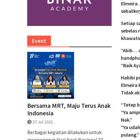
Elmeira.
sebalikn
Setiap s
sebelas
khawatir
Event
“Abib… c
handphon
“Baik Ay
Habibi 
Elmeira 
Tidak akt
Bersama MRT, Maju Terus Anak
“Tetep b
Indonesia
“Ya ampu
Nak.”
27 Jul 2022
“Ya udah
Berbagai kegiatan dilakukan untuk
pulang.”
menperingat Hari Anak Nasional 23