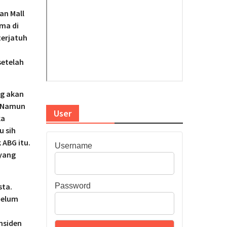
an Mall
ma di
terjatuh
setelah
ng akan
. Namun
User
ka
u sih
 ABG itu.
Username
 yang
Password
sta.
belum
nsiden