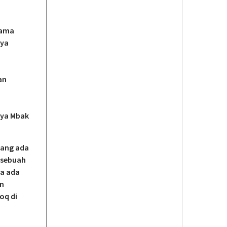
sama
aya
an
nya Mbak
yang ada
 sebuah
a ada
an
oq di