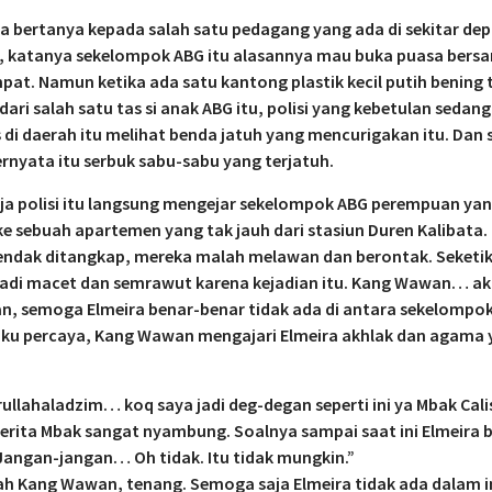
a bertanya kepada salah satu pedagang yang ada di sekitar dep
, katanya sekelompok ABG itu alasannya mau buka puasa bersa
pat. Namun ketika ada satu kantong plastik kecil putih bening 
 dari salah satu tas si anak ABG itu, polisi yang kebetulan sedang
 di daerah itu melihat benda jatuh yang mencurigakan itu. Dan 
ternyata itu serbuk sabu-sabu yang terjatuh.
ja polisi itu langsung mengejar sekelompok ABG perempuan ya
e sebuah apartemen yang tak jauh dari stasiun Duren Kalibata
hendak ditangkap, mereka malah melawan dan berontak. Seketi
jadi macet dan semrawut karena kejadian itu. Kang Wawan… ak
an, semoga Elmeira benar-benar tidak ada di antara sekelompok
aku percaya, Kang Wawan mengajari Elmeira akhlak dan agama
rullahaladzim… koq saya jadi deg-degan seperti ini ya Mbak Cali
erita Mbak sangat nyambung. Soalnya sampai saat ini Elmeira 
Jangan-jangan… Oh tidak. Itu tidak mungkin.”
h Kang Wawan, tenang. Semoga saja Elmeira tidak ada dalam i