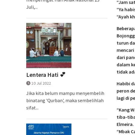
“Jam sat
Juli,...
“Ya habi
“Ayah kh
Beberapa
Bojongg
turun da
mencari 
dari pan
dalam ke
tidak ad
Lentera Hati 💕
10 Jul 2022
Habibi 
peron d
Jika kita belum mampu menyembelih
lagi di p
binatang 'Qurban', maka sembelihlah
sifat...
“Kang W
tiba-ti
Elmeira.
“Mbak Ca