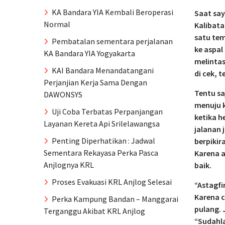
KA Bandara YIA Kembali Beroperasi
Saat say
Normal
Kalibata
satu tem
Pembatalan sementara perjalanan
ke aspal
KA Bandara YIA Yogyakarta
melintas
KAI Bandara Menandatangani
di cek, 
Perjanjian Kerja Sama Dengan
Tentu sa
DAWONSYS
menuju k
Uji Coba Terbatas Perpanjangan
ketika 
Layanan Kereta Api Srilelawangsa
jalanan 
Penting Diperhatikan : Jadwal
berpikir
Sementara Rekayasa Perka Pasca
Karena 
Anjlognya KRL
baik.
Proses Evakuasi KRL Anjlog Selesai
“Astagfi
Karena c
Perka Kampung Bandan – Manggarai
pulang. 
Terganggu Akibat KRL Anjlog
“Sudahla