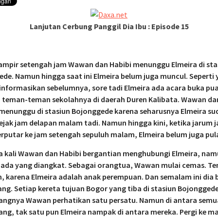
si KRL Anjlog Selesai
ng Bandan – Manggarai
ibat KRL Anjlog
Lanjutan Cerbung Panggil Dia Ibu : Episode 15
ampir setengah jam Wawan dan Habibi menunggu Elmeira di sta
de. Namun hingga saat ini Elmeira belum juga muncul. Seperti
informasikan sebelumnya, sore tadi Elmeira ada acara buka pu
 teman-teman sekolahnya di daerah Duren Kalibata. Wawan da
menunggu di stasiun Bojonggede karena seharusnya Elmeira su
ejak jam delapan malam tadi. Namun hingga kini, ketika jarum 
rputar ke jam setengah sepuluh malam, Elmeira belum juga pul
a kali Wawan dan Habibi bergantian menghubungi Elmeira, nam
ada yang diangkat. Sebagai orangtua, Wawan mulai cemas. Ten
, karena Elmeira adalah anak perempuan. Dan semalam ini dia
ang. Setiap kereta tujuan Bogor yang tiba di stasiun Bojongged
ngnya Wawan perhatikan satu persatu. Namun di antara semu
g, tak satu pun Elmeira nampak di antara mereka. Pergi ke m