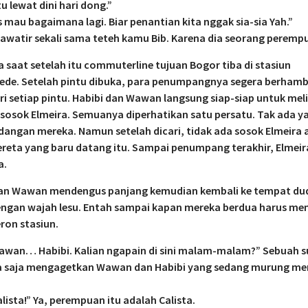
u lewat dini hari dong.”
s mau bagaimana lagi. Biar penantian kita nggak sia-sia Yah.”
awatir sekali sama teteh kamu Bib. Karena dia seorang peremp
 saat setelah itu commuterline tujuan Bogor tiba di stasiun
ede. Setelah pintu dibuka, para penumpangnya segera berham
ri setiap pintu. Habibi dan Wawan langsung siap-siap untuk mel
sosok Elmeira. Semuanya diperhatikan satu persatu. Tak ada y
dangan mereka. Namun setelah dicari, tidak ada sosok Elmeira 
reta yang baru datang itu. Sampai penumpang terakhir, Elmeir
a.
dan Wawan mendengus panjang kemudian kembali ke tempat du
engan wajah lesu. Entah sampai kapan mereka berdua harus m
eron stasiun.
awan… Habibi. Kalian ngapain di sini malam-malam?” Sebuah s
ba saja mengagetkan Wawan dan Habibi yang sedang murung me
lista!” Ya, perempuan itu adalah Calista.