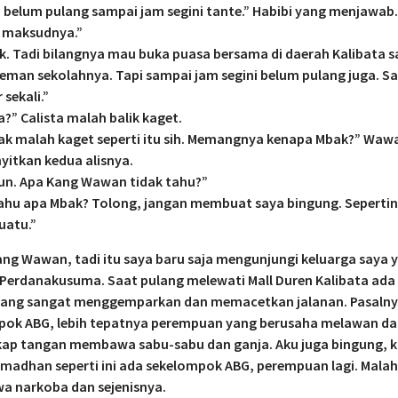
h belum pulang sampai jam segini tante.” Habibi yang menjawab.
a maksudnya.”
k. Tadi bilangnya mau buka puasa bersama di daerah Kalibata 
man sekolahnya. Tapi sampai jam segini belum pulang juga. S
 sekali.”
a?” Calista malah balik kaget.
ak malah kaget seperti itu sih. Memangnya kenapa Mbak?” Waw
itkan kedua alisnya.
un. Apa Kang Wawan tidak tahu?”
tahu apa Mbak? Tolong, jangan membuat saya bingung. Seperti
uatu.”
ang Wawan, tadi itu saya baru saja mengunjungi keluarga saya 
 Perdanakusuma. Saat pulang melewati Mall Duren Kalibata ada
 yang sangat menggemparkan dan memacetkan jalanan. Pasalny
pok ABG, lebih tepatnya perempuan yang berusaha melawan d
kap tangan membawa sabu-sabu dan ganja. Aku juga bingung, k
madhan seperti ini ada sekelompok ABG, perempuan lagi. Malah
 narkoba dan sejenisnya.