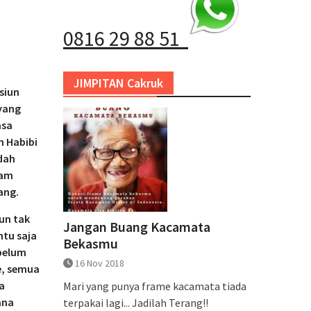
0816 29 88 51
JIMPITAN Cakruk
siun
 yang
asa
n Habibi
dah
jam
ang.
un tak
Jangan Buang Kacamata
tu saja
Bekasmu
 belum
16 Nov 2018
e, semua
a
Mari yang punya frame kacamata tiada
ana
terpakai lagi... Jadilah Terang!!