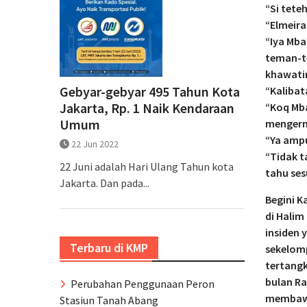
“Si tete
“Elmeir
“Iya Mba
teman-te
khawatir
Gebyar-gebyar 495 Tahun Kota
“Kalibat
Jakarta, Rp. 1 Naik Kendaraan
“Koq Mb
Umum
mengerny
“Ya amp
22 Jun 2022
“Tidak 
22 Juni adalah Hari Ulang Tahun kota
tahu ses
Jakarta. Dan pada...
Begini K
di Halim
insiden
Terbaru di KMP
sekelom
tertang
bulan Ra
Perubahan Penggunaan Peron
membawa
Stasiun Tanah Abang