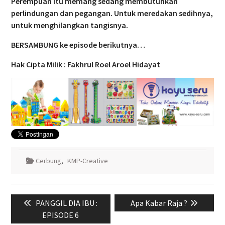
Perempuan itu memang sedang membutuhkan
perlindungan dan pegangan. Untuk meredakan sedihnya,
untuk menghilangkan tangisnya.
BERSAMBUNG ke episode berikutnya…
Hak Cipta Milik : Fakhrul Roel Aroel Hidayat
Cerbung
,
KMP-Creative
Navigasi
Previous
Next
PANGGIL DIA IBU :
Apa Kabar Raja ?
pos
post:
post:
EPISODE 6