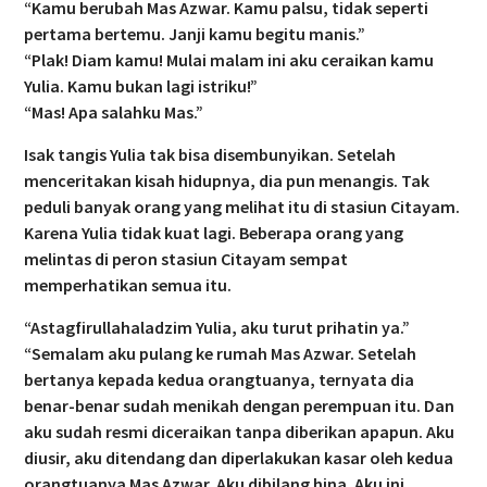
“Kamu berubah Mas Azwar. Kamu palsu, tidak seperti
pertama bertemu. Janji kamu begitu manis.”
“Plak! Diam kamu! Mulai malam ini aku ceraikan kamu
Yulia. Kamu bukan lagi istriku!”
“Mas! Apa salahku Mas.”
Isak tangis Yulia tak bisa disembunyikan. Setelah
menceritakan kisah hidupnya, dia pun menangis. Tak
peduli banyak orang yang melihat itu di stasiun Citayam.
Karena Yulia tidak kuat lagi. Beberapa orang yang
melintas di peron stasiun Citayam sempat
memperhatikan semua itu.
“Astagfirullahaladzim Yulia, aku turut prihatin ya.”
“Semalam aku pulang ke rumah Mas Azwar. Setelah
bertanya kepada kedua orangtuanya, ternyata dia
benar-benar sudah menikah dengan perempuan itu. Dan
aku sudah resmi diceraikan tanpa diberikan apapun. Aku
diusir, aku ditendang dan diperlakukan kasar oleh kedua
orangtuanya Mas Azwar. Aku dibilang hina. Aku ini