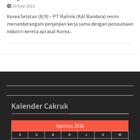
10 Sep 2023
Korea Selatan (8/9) – PT Railink (KAI Bandara) resmi
menandatangani perjanjian kerja sama dengan perusahaan
industri kereta api asal Korea...
Kalender Cakruk
Agustus 2026
S
S
R
K
J
S
M