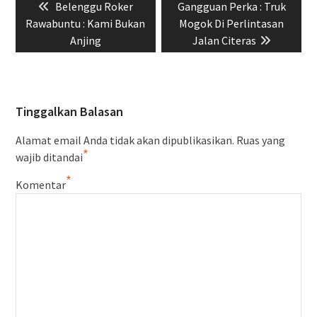
Previous
Next
Belenggu Roker
Gangguan Perka : Truk
pos
post:
post:
Rawabuntu : Kami Bukan
Mogok Di Perlintasan
Anjing
Jalan Citeras
Tinggalkan Balasan
Alamat email Anda tidak akan dipublikasikan.
Ruas yang
*
wajib ditandai
*
Komentar