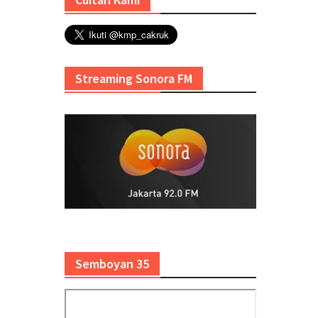
Streaming Sonora FM
Semboyan 35