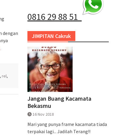
0816 29 88 51
ang
ah dengan
JIMPITAN Cakruk
mnya
]
,
rel
,
Jangan Buang Kacamata
Bekasmu
16 Nov 2018
Mari yang punya frame kacamata tiada
terpakai lagi... Jadilah Terang!!