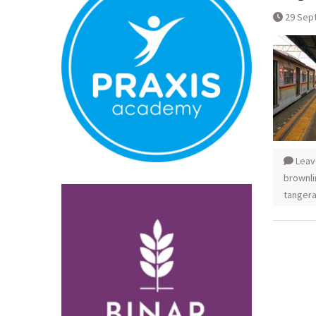
Normal
29 Sep
Pembatalan 
Bandara YIA 
Leav
brownli
tanger