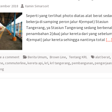
tember 2018
Xamin Simarsoit
sementara perjalanan KA
Yogyakarta
Seperti yang terlihat photo diatas alat berat sed
bekerja di samping peron jalur 4(empat) Stasiun
Tangerang, ya Stasiun Tangerang sedang berben
penambahan 2(dua) jalur kereta dari yang sebelu
4(empat) jalur kereta sehingga nantinya total
[…
e a comment
Berita Umum
,
Brown Line
,
Tentang KRL
alat berat
,
ne
,
commuterline
,
kereta api
,
krl
,
krl tangerang
,
pembangunan
,
pengerjaan
ang