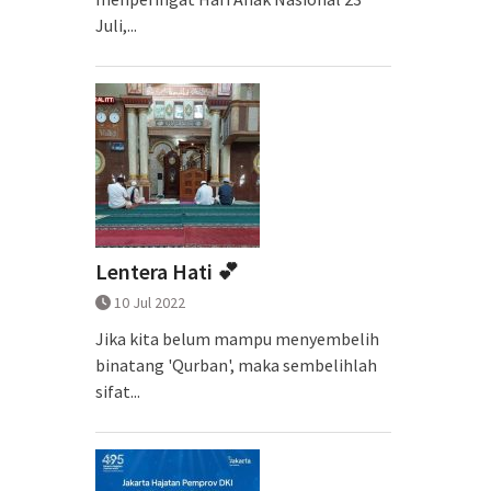
Juli,...
Lentera Hati 💕
10 Jul 2022
Jika kita belum mampu menyembelih
binatang 'Qurban', maka sembelihlah
sifat...