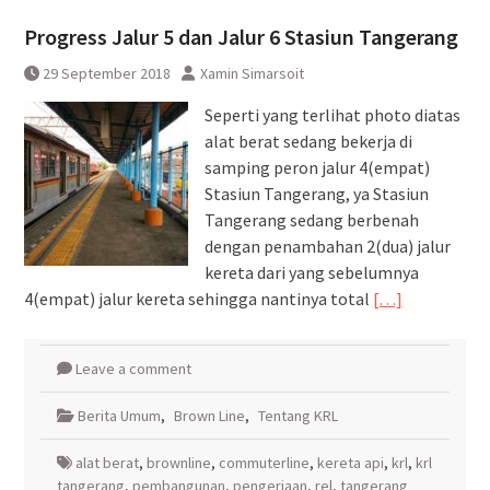
Perka Kampung Bandan –
Progress Jalur 5 dan Jalur 6 Stasiun Tangerang
Manggarai Terganggu Akibat KRL
Anjlog
29 September 2018
Xamin Simarsoit
Seperti yang terlihat photo diatas
alat berat sedang bekerja di
samping peron jalur 4(empat)
Stasiun Tangerang, ya Stasiun
Tangerang sedang berbenah
dengan penambahan 2(dua) jalur
kereta dari yang sebelumnya
4(empat) jalur kereta sehingga nantinya total
[…]
Leave a comment
Berita Umum
,
Brown Line
,
Tentang KRL
alat berat
,
brownline
,
commuterline
,
kereta api
,
krl
,
krl
tangerang
,
pembangunan
,
pengerjaan
,
rel
,
tangerang