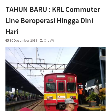
Pembatalan sementara
TAHUN BARU : KRL Commuter
perjalanan KA Bandara YIA
Yogyakarta
Line Beroperasi Hingga Dini
Hari
30 Desember 2018
CheaW