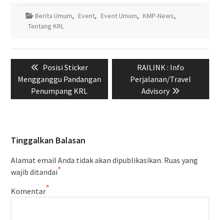
Berita Umum
,
Event
,
Event Umum
,
KMP-News
,
Tentang KRL
Navigasi
Previous
Next
Posisi Sticker
RAILINK : Info
pos
post:
post:
Mengganggu Pandangan
Perjalanan/Travel
Penumpang KRL
Advisory
Tinggalkan Balasan
Alamat email Anda tidak akan dipublikasikan.
Ruas yang
*
wajib ditandai
*
Komentar