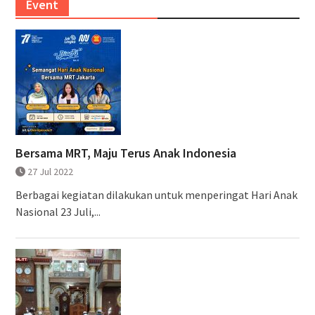
Event
Bersama MRT, Maju Terus Anak Indonesia
27 Jul 2022
Berbagai kegiatan dilakukan untuk menperingat Hari Anak
Nasional 23 Juli,...