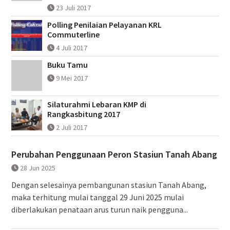
23 Juli 2017
Polling Penilaian Pelayanan KRL
Commuterline
4 Juli 2017
Buku Tamu
9 Mei 2017
Silaturahmi Lebaran KMP di
Rangkasbitung 2017
2 Juli 2017
Perubahan Penggunaan Peron Stasiun Tanah Abang
28 Jun 2025
Dengan selesainya pembangunan stasiun Tanah Abang,
maka terhitung mulai tanggal 29 Juni 2025 mulai
diberlakukan penataan arus turun naik pengguna...