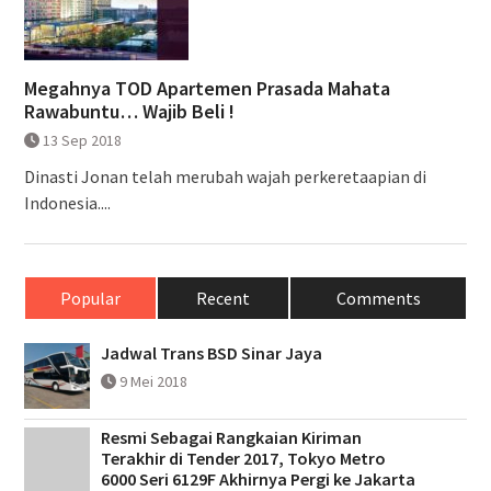
Megahnya TOD Apartemen Prasada Mahata
Rawabuntu… Wajib Beli !
13 Sep 2018
Dinasti Jonan telah merubah wajah perkeretaapian di
Indonesia....
Popular
Recent
Comments
Jadwal Trans BSD Sinar Jaya
9 Mei 2018
Resmi Sebagai Rangkaian Kiriman
Terakhir di Tender 2017, Tokyo Metro
6000 Seri 6129F Akhirnya Pergi ke Jakarta