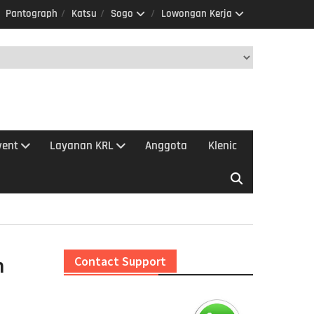
Pantograph
Katsu
Sogo
Lowongan Kerja
vent
Layanan KRL
Anggota
Klenic
n
Contact Support