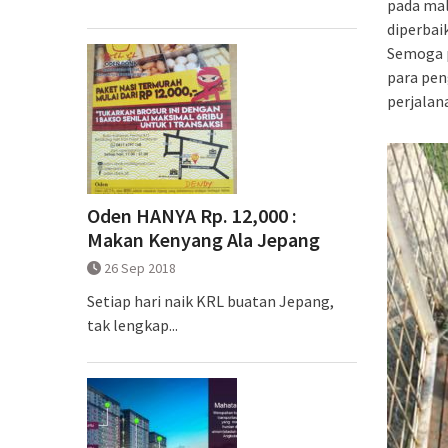
pada mal
diperbaik
Semoga p
para pen
perjalan
Oden HANYA Rp. 12,000 :
Makan Kenyang Ala Jepang
26 Sep 2018
Setiap hari naik KRL buatan Jepang,
tak lengkap...