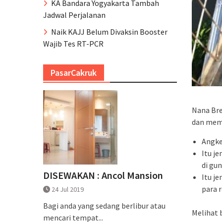
KA Bandara Yogyakarta Tambah
Jadwal Perjalanan
Naik KAJJ Belum Divaksin Booster
Wajib Tes RT-PCR
PasarCakruk
Nana Bre
dan mem
Angke
Itu j
di gu
DISEWAKAN : Ancol Mansion
Itu j
para 
24 Jul 2019
Bagi anda yang sedang berlibur atau
Melihat 
mencari tempat...