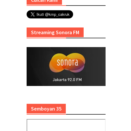
Streaming Sonora FM
Semboyan 35