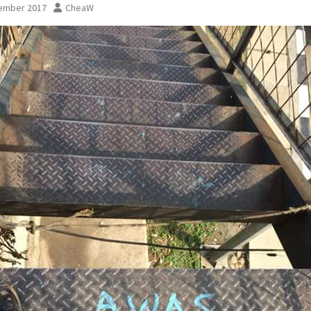
ember 2017
CheaW
sementara perjalanan KA
Yogyakarta