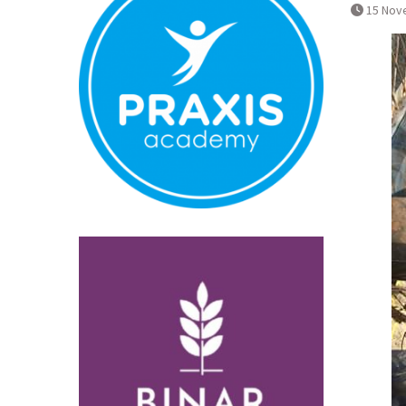
Normal
15 Nov
Pembatalan 
Bandara YIA 