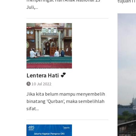
tujuan I
Juli,...
Lentera Hati 💕
10 Jul 2022
Jika kita belum mampu menyembelih
binatang 'Qurban', maka sembelihlah
sifat...