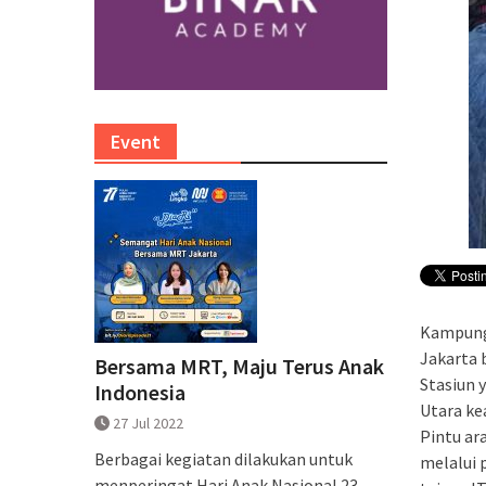
Event
Kampung 
Jakarta 
Bersama MRT, Maju Terus Anak
Stasiun y
Indonesia
Utara ke
27 Jul 2022
Pintu ar
Berbagai kegiatan dilakukan untuk
melalui 
menperingat Hari Anak Nasional 23