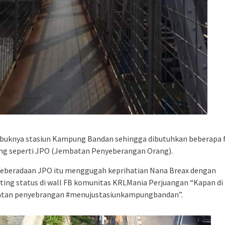
ibuknya stasiun Kampung Bandan sehingga dibutuhkan beberapa f
ng seperti JPO (Jembatan Penyeberangan Orang).
eberadaan JPO itu menggugah keprihatian Nana Breax dengan
ng status di wall FB komunitas KRLMania Perjuangan “Kapan di 
batan penyebrangan #menujustasiunkampungbandan”.