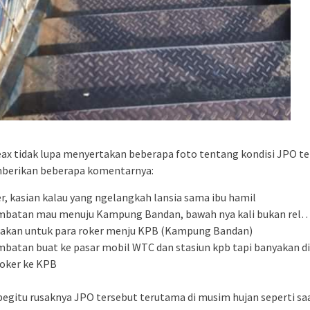
ax tidak lupa menyertakan beberapa foto tentang kondisi JPO t
berikan beberapa komentarnya:
r, kasian kalau yang ngelangkah lansia sama ibu hamil
embatan mau menuju Kampung Bandan, bawah nya kali bukan rel… 
nakan untuk para roker menju KPB (Kampung Bandan)
embatan buat ke pasar mobil WTC dan stasiun kpb tapi banyakan d
roker ke KPB
begitu rusaknya JPO tersebut terutama di musim hujan seperti saa