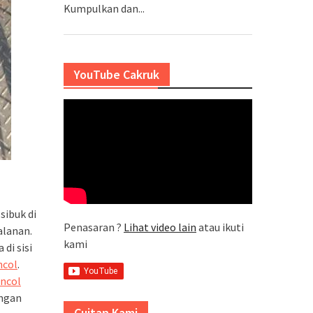
Kumpulkan dan...
YouTube Cakruk
ibuk di
Penasaran ?
Lihat video lain
atau ikuti
alanan.
kami
di sisi
ncol
.
ncol
engan
Cuitan Kami