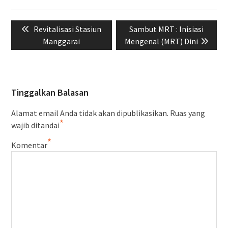
Navigasi
Previous
Next
Revitalisasi Stasiun
Sambut MRT : Inisiasi
pos
post:
post:
Manggarai
Mengenal (MRT) Dini
Tinggalkan Balasan
Alamat email Anda tidak akan dipublikasikan.
Ruas yang
*
wajib ditandai
*
Komentar