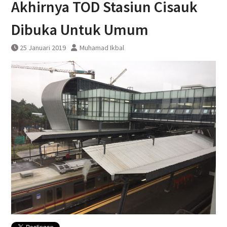
Akhirnya TOD Stasiun Cisauk
KAI Bandara Menandatangani
Perjanjian Kerja Sama Dengan
Dibuka Untuk Umum
DAWONSYS
25 Januari 2019
Muhamad Ikbal