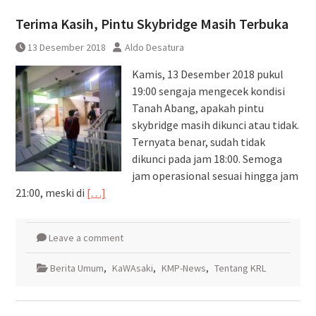
Perka Kampung Bandan –
Terima Kasih, Pintu Skybridge Masih Terbuka
Manggarai Terganggu Akibat KRL
Anjlog
13 Desember 2018
Aldo Desatura
Kamis, 13 Desember 2018 pukul
19:00 sengaja mengecek kondisi
Tanah Abang, apakah pintu
skybridge masih dikunci atau tidak.
Ternyata benar, sudah tidak
dikunci pada jam 18:00. Semoga
jam operasional sesuai hingga jam
21:00, meski di
[…]
Leave a comment
Berita Umum
,
KaWAsaki
,
KMP-News
,
Tentang KRL