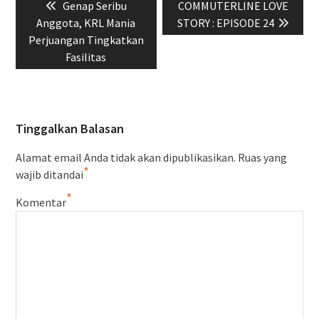
Previous
Next
Genap Seribu
COMMUTERLINE LOVE
pos
post:
post:
Anggota, KRL Mania
STORY : EPISODE 24
Perjuangan Tingkatkan
Fasilitas
Tinggalkan Balasan
Alamat email Anda tidak akan dipublikasikan.
Ruas yang
*
wajib ditandai
*
Komentar