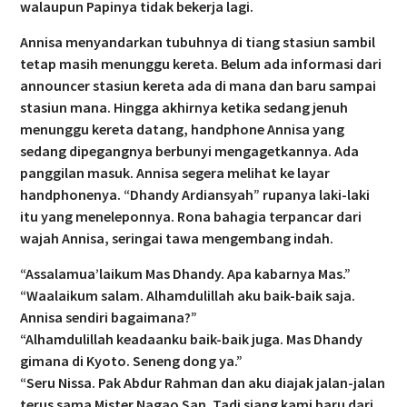
walaupun Papinya tidak bekerja lagi.
Annisa menyandarkan tubuhnya di tiang stasiun sambil
tetap masih menunggu kereta. Belum ada informasi dari
announcer stasiun kereta ada di mana dan baru sampai
stasiun mana. Hingga akhirnya ketika sedang jenuh
menunggu kereta datang, handphone Annisa yang
sedang dipegangnya berbunyi mengagetkannya. Ada
panggilan masuk. Annisa segera melihat ke layar
handphonenya. “Dhandy Ardiansyah” rupanya laki-laki
itu yang meneleponnya. Rona bahagia terpancar dari
wajah Annisa, seringai tawa mengembang indah.
“Assalamua’laikum Mas Dhandy. Apa kabarnya Mas.”
“Waalaikum salam. Alhamdulillah aku baik-baik saja.
Annisa sendiri bagaimana?”
“Alhamdulillah keadaanku baik-baik juga. Mas Dhandy
gimana di Kyoto. Seneng dong ya.”
“Seru Nissa. Pak Abdur Rahman dan aku diajak jalan-jalan
terus sama Mister Nagao San. Tadi siang kami baru dari