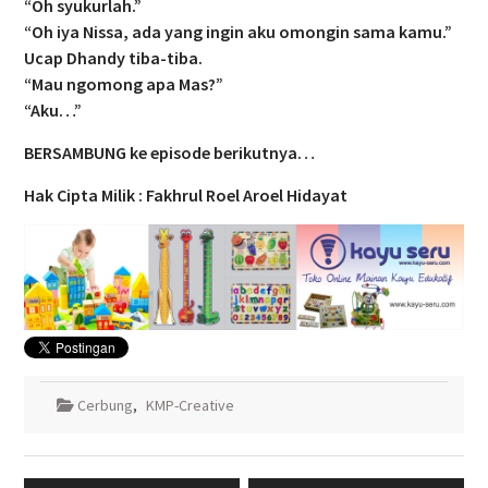
“Oh syukurlah.”
“Oh iya Nissa, ada yang ingin aku omongin sama kamu.”
Ucap Dhandy tiba-tiba.
“Mau ngomong apa Mas?”
“Aku…”
BERSAMBUNG ke episode berikutnya…
Hak Cipta Milik : Fakhrul Roel Aroel Hidayat
Cerbung
,
KMP-Creative
Navigasi