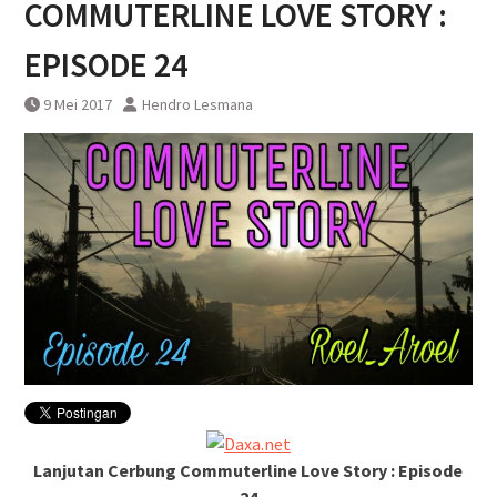
COMMUTERLINE LOVE STORY :
perjalanan KA Bandara YIA
Yogyakarta
EPISODE 24
9 Mei 2017
Hendro Lesmana
Lanjutan Cerbung Commuterline Love Story : Episode