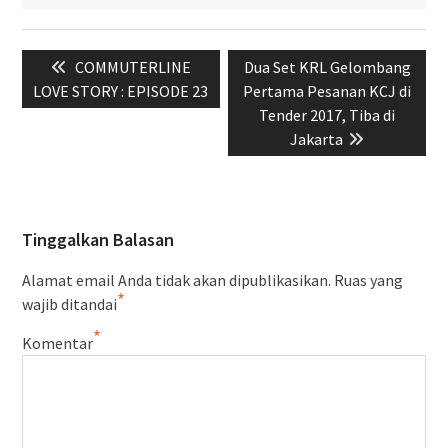
Navigasi
Previous
Next
COMMUTERLINE
Dua Set KRL Gelombang
pos
post:
post:
LOVE STORY : EPISODE 23
Pertama Pesanan KCJ di
Tender 2017, Tiba di
Jakarta
Tinggalkan Balasan
Alamat email Anda tidak akan dipublikasikan.
Ruas yang
*
wajib ditandai
*
Komentar