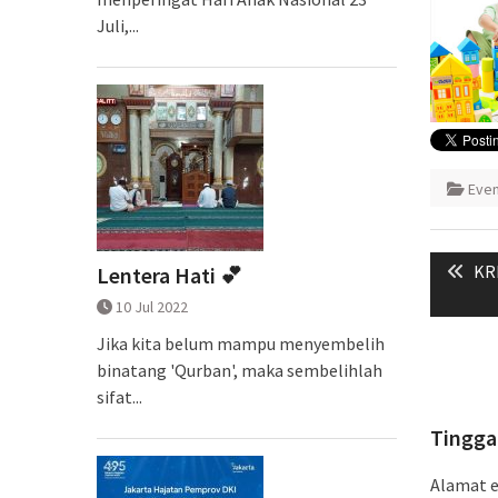
Juli,...
Eve
Naviga
Pre
KR
Lentera Hati 💕
pos
pos
10 Jul 2022
Jika kita belum mampu menyembelih
binatang 'Qurban', maka sembelihlah
sifat...
Tingga
Alamat e