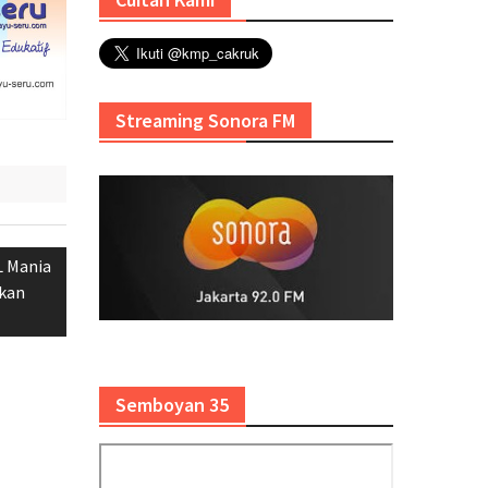
Streaming Sonora FM
L Mania
kan
Semboyan 35