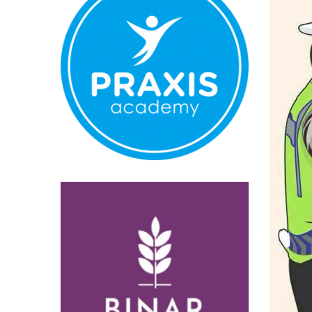
Sementara Re
Anjlognya K
Proses Evakua