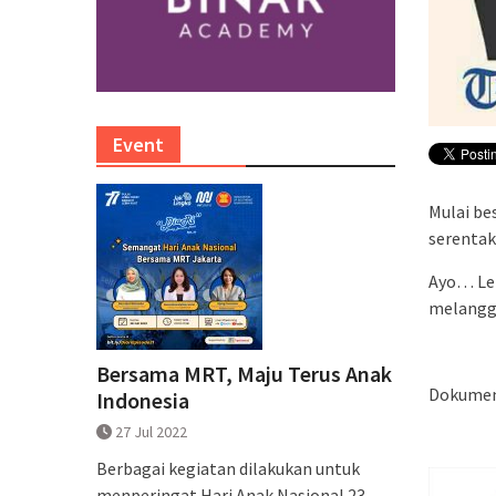
Event
Mulai be
serentak
Ayo… Len
melangga
Bersama MRT, Maju Terus Anak
Dokument
Indonesia
27 Jul 2022
Berbagai kegiatan dilakukan untuk
menperingat Hari Anak Nasional 23