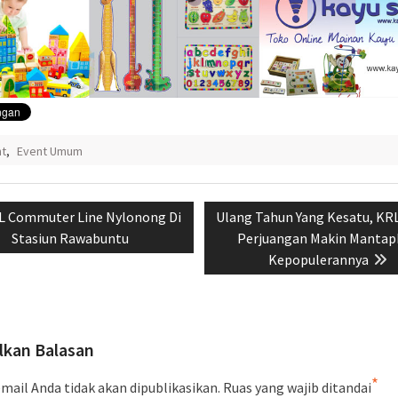
nt
,
Event Umum
si
vious
Next
L Commuter Line Nylonong Di
Ulang Tahun Yang Kesatu, KR
t:
post:
Stasiun Rawabuntu
Perjuangan Makin Mantap
Kepopulerannya
lkan Balasan
*
mail Anda tidak akan dipublikasikan.
Ruas yang wajib ditandai