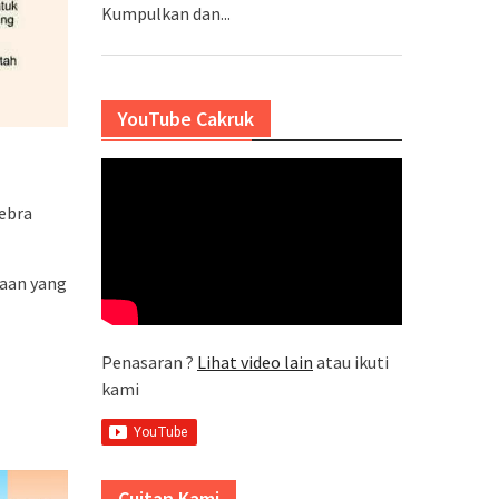
Kumpulkan dan...
YouTube Cakruk
Zebra
raan yang
Penasaran ?
Lihat video lain
atau ikuti
kami
Cuitan Kami