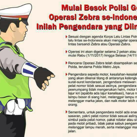
kayasa Perka Pasca
RL
si KRL Anjlog Selesai