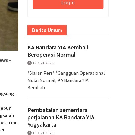
Berita Umum
KA Bandara YIA Kembali
Beroperasi Normal
News –
18 Okt 2023
*Siaran Pers* *Gangguan Operasional
Mulai Normal, KA Bandara YIA
Kembali...
ngsung.
adapun
Pembatalan sementara
ngkaian
perjalanan KA Bandara YIA
esia ini,
Yogyakarta
un
18 Okt 2023