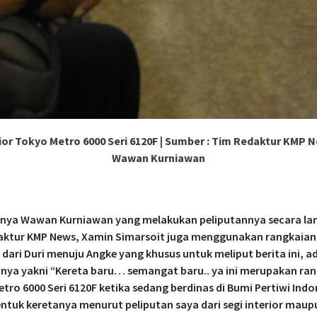
ior Tokyo Metro 6000 Seri 6120F | Sumber : Tim Redaktur KMP 
Wawan Kurniawan
anya Wawan Kurniawan yang melakukan peliputannya secara la
aktur KMP News, Xamin Simarsoit juga menggunakan rangkaian
 dari Duri menuju Angke yang khusus untuk meliput berita ini, 
ya yakni “Kereta baru… semangat baru.. ya ini merupakan ra
tro 6000 Seri 6120F ketika sedang berdinas di Bumi Pertiwi Indon
ntuk keretanya menurut peliputan saya dari segi interior maup