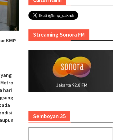
Streaming Sonora FM
tur KMP
e yang
 Metro
a hari
ngsung
 pada
ondisi
Semboyan 35
maupun
”