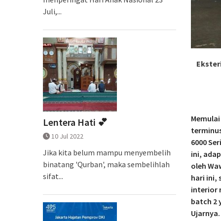
Juli,...
Ekster
Memulai 
Lentera Hati 💕
terminu
10 Jul 2022
6000 Ser
Jika kita belum mampu menyembelih
ini, ada
binatang 'Qurban', maka sembelihlah
oleh Wa
sifat...
hari ini
interior
batch 2 
Ujarnya.