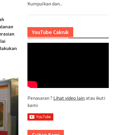
Kumpulkan dan...
ah
alanan
YouTube Cakruk
erasian
lai
elakukan
Penasaran ?
Lihat video lain
atau ikuti
kami
Cuitan Kami