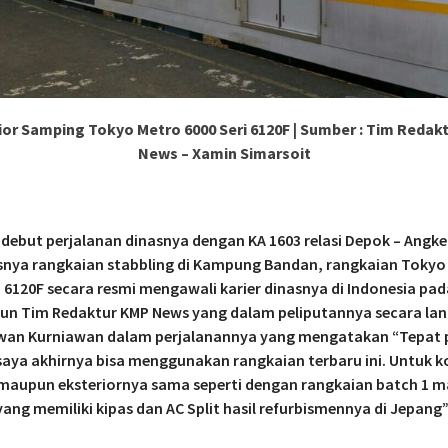
ior Samping Tokyo Metro 6000 Seri 6120F | Sumber : Tim Redak
News – Xamin Simarsoit
debut perjalanan dinasnya dengan KA 1603 relasi Depok – Angk
snya rangkaian stabbling di Kampung Bandan, rangkaian Tokyo
i 6120F secara resmi mengawali karier dinasnya di Indonesia pad
pun Tim Redaktur KMP News yang dalam peliputannya secara la
wan Kurniawan dalam perjalanannya yang mengatakan “Tepat
, saya akhirnya bisa menggunakan rangkaian terbaru ini. Untuk k
 maupun eksteriornya sama seperti dengan rangkaian batch 1 
yang memiliki kipas dan AC Split hasil refurbismennya di Jepang