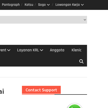
Pantograph
Katsu
Sogo
Lowongan Kerja
vent
Layanan KRL
Anggota
Klenic
ai
Contact Support