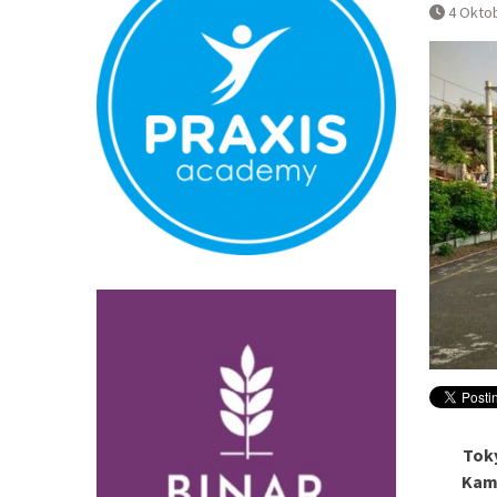
Normal
4 Okto
Pembatalan 
Bandara YIA 
Toky
Kamp