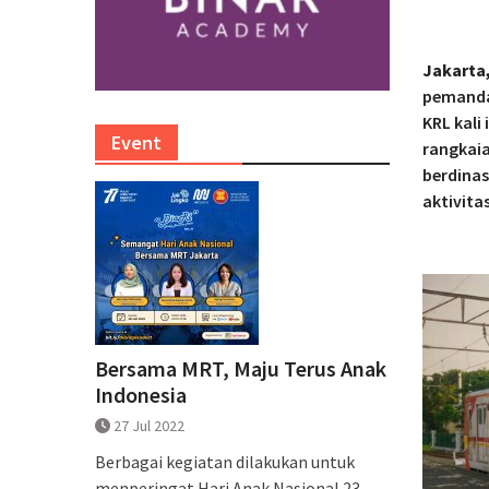
Jakarta
pemandan
KRL kali
Event
rangkaia
berdina
aktivita
Bersama MRT, Maju Terus Anak
Indonesia
27 Jul 2022
Berbagai kegiatan dilakukan untuk
menperingat Hari Anak Nasional 23