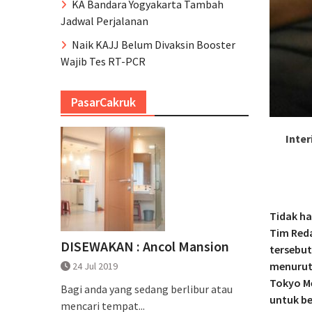
KA Bandara Yogyakarta Tambah
Jadwal Perjalanan
Naik KAJJ Belum Divaksin Booster
Wajib Tes RT-PCR
PasarCakruk
Inter
Tidak h
Tim Red
DISEWAKAN : Ancol Mansion
tersebut
menurutn
24 Jul 2019
Tokyo Me
Bagi anda yang sedang berlibur atau
untuk be
mencari tempat...