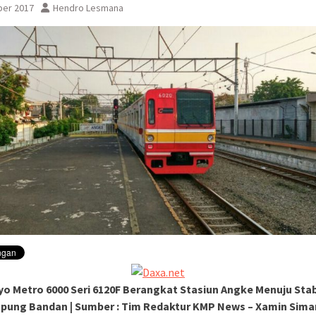
ber 2017
Hendro Lesmana
sementara perjalanan KA
Yogyakarta
o Metro 6000 Seri 6120F Berangkat Stasiun Angke Menuju Sta
ung Bandan | Sumber : Tim Redaktur KMP News – Xamin Sima